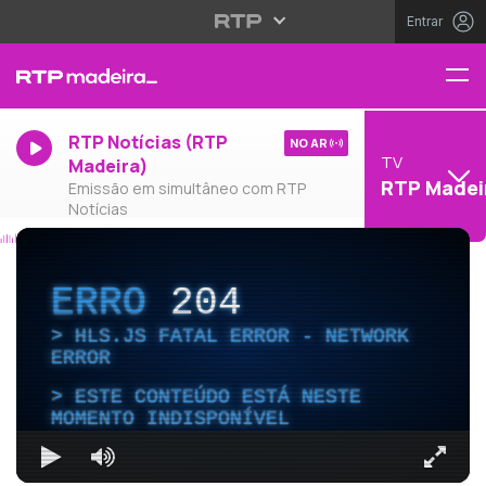
Entrar
RTP Notícias (RTP
NO AR
TV
Madeira)
RTP Madei
Emissão em simultâneo com RTP
Notícias
ERRO
204
HLS.JS FATAL ERROR - NETWORK
ERROR
ESTE CONTEÚDO ESTÁ NESTE
MOMENTO INDISPONÍVEL