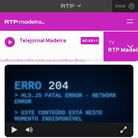
Entrar
Telejornal Madeira
NO AR
TV
RTP Madei
ERRO
204
HLS.JS FATAL ERROR - NETWORK
ERROR
ESTE CONTEÚDO ESTÁ NESTE
MOMENTO INDISPONÍVEL