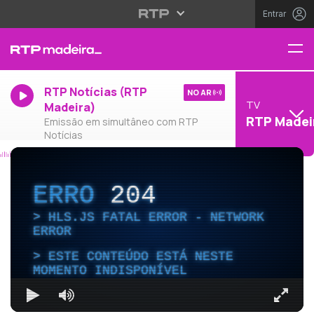
Entrar
RTP Notícias (RTP
NO AR
TV
Madeira)
RTP Madei
Emissão em simultâneo com RTP
Notícias
ERRO
204
HLS.JS FATAL ERROR - NETWORK
ERROR
ESTE CONTEÚDO ESTÁ NESTE
MOMENTO INDISPONÍVEL