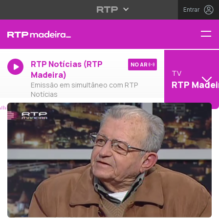
Entrar
RTP Notícias (RTP
NO AR
TV
Madeira)
RTP Madei
Emissão em simultâneo com RTP
Notícias