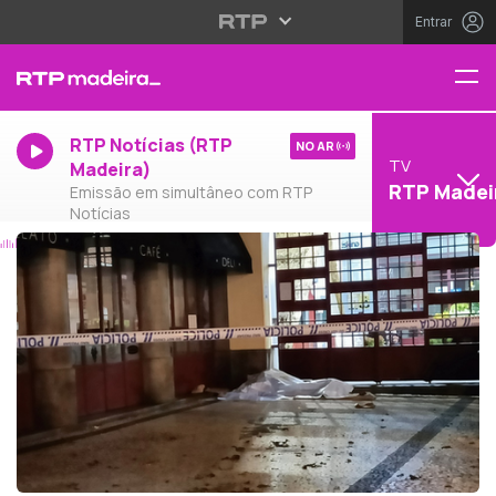
Entrar
RTP Notícias (RTP
NO AR
TV
Madeira)
RTP Madei
Emissão em simultâneo com RTP
Notícias