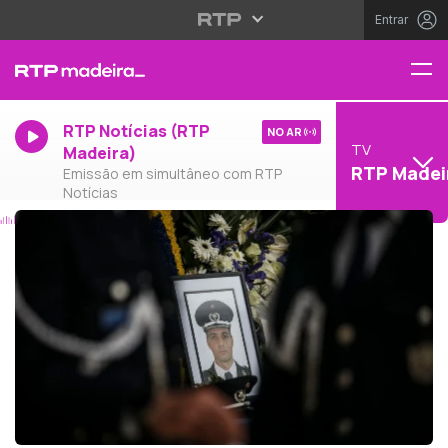
Entrar
RTP Notícias (RTP
NO AR
TV
Madeira)
RTP Madei
Emissão em simultâneo com RTP
Notícias