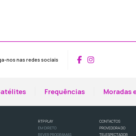
Aceder ao Fac
Aceder ao I
ga-nos nas redes sociais
atélites
Frequências
Moradas e
RTP PLAY
CONTACTOS
EM DIRETO
PROVEDORA DO
REVER PROGRAMAS
TELESPECTADOR