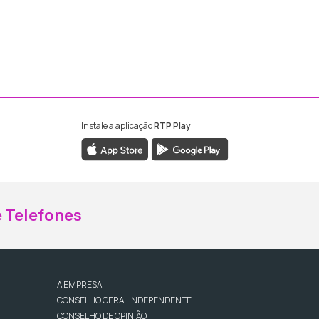
Instale a aplicação
RTP Play
ebook da RTP Madeira
nstagram da RTP Madeira
 Telefones
A EMPRESA
CONSELHO GERAL INDEPENDENTE
CONSELHO DE OPINIÃO