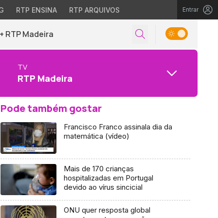
G
RTP ENSINA
RTP ARQUIVOS
Entrar
+ RTP Madeira
TV
RTP Madeira
Pode também gostar
Francisco Franco assinala dia da
matemática (vídeo)
Mais de 170 crianças
hospitalizadas em Portugal
devido ao vírus sincicial
ONU quer resposta global