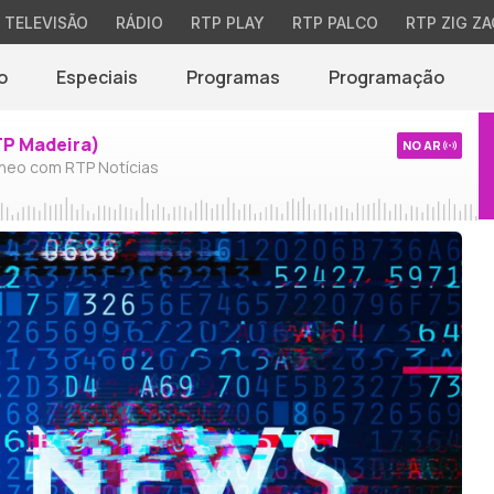
TELEVISÃO
RÁDIO
RTP PLAY
RTP PALCO
RTP ZIG ZA
o
Especiais
Programas
Programação
TP Madeira)
NO AR
neo com RTP Notícias