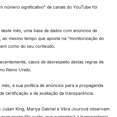
 número significativo” de canais do YouTube foi
al deste mês, uma base de dados com anúncios de
nal, ao mesmo tempo que aposta na “monitorização do
 bem como do seu conteúdo.
ecentemente, casos de desrespeito destas regras de
 no Reino Unido.
e mês, a sua política de anúncios para a propaganda
de certificação e de avaliação da transparência.
s Julian King, Mariya Gabriel e Věra Jourová observam
e num prazo tão curto, que aumentará a transparência