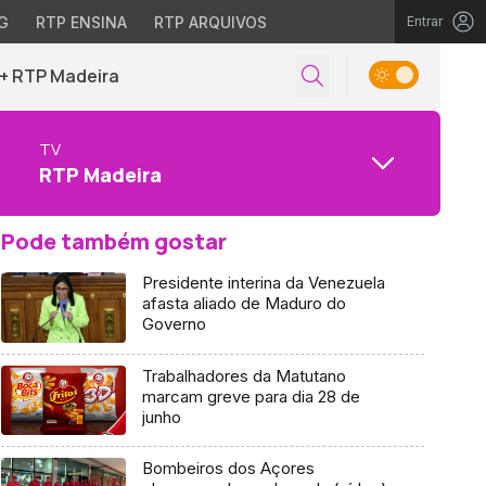
G
RTP ENSINA
RTP ARQUIVOS
Entrar
+ RTP Madeira
TV
RTP Madeira
Pode também gostar
Presidente interina da Venezuela
afasta aliado de Maduro do
Governo
Trabalhadores da Matutano
marcam greve para dia 28 de
junho
Bombeiros dos Açores