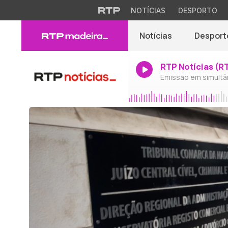
NOTÍCIAS
DESPORTO
Notícias
Desport
RTP Notícias (R
Emissão em simultâ