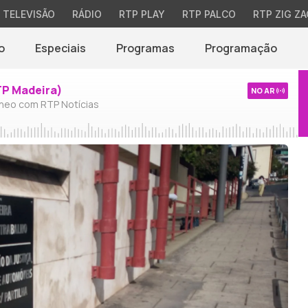
TELEVISÃO
RÁDIO
RTP PLAY
RTP PALCO
RTP ZIG ZA
o
Especiais
Programas
Programação
TP Madeira)
NO AR
neo com RTP Notícias