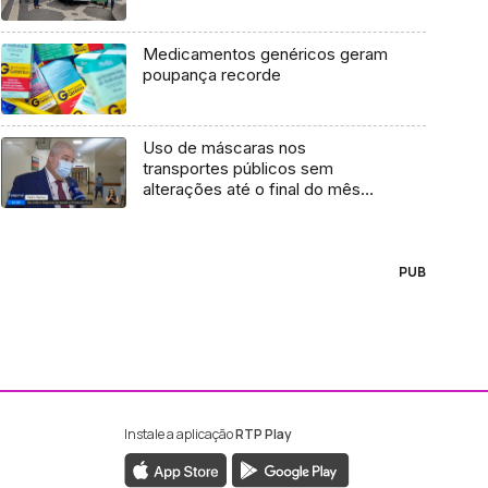
Medicamentos genéricos geram
poupança recorde
Uso de máscaras nos
transportes públicos sem
alterações até o final do mês
(vídeo)
PUB
Instale a aplicação
RTP Play
ebook da RTP Madeira
nstagram da RTP Madeira