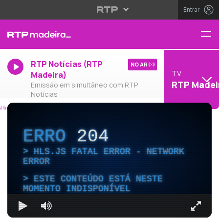
Entrar
RTP Notícias (RTP
NO AR
TV
Madeira)
RTP Madei
Emissão em simultâneo com RTP
Notícias
ERRO
204
HLS.JS FATAL ERROR - NETWORK
ERROR
ESTE CONTEÚDO ESTÁ NESTE
MOMENTO INDISPONÍVEL