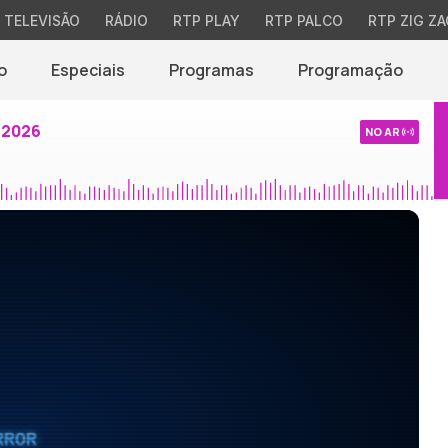
TELEVISÃO
RÁDIO
RTP PLAY
RTP PALCO
RTP ZIG ZA
o
Especiais
Programas
Programação
 2026
NO AR
RROR