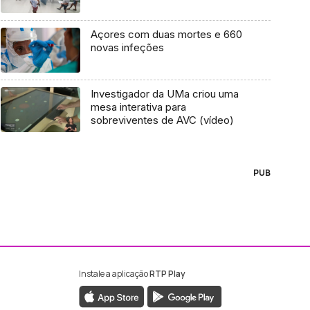
Açores com duas mortes e 660
novas infeções
Investigador da UMa criou uma
mesa interativa para
sobreviventes de AVC (vídeo)
PUB
Instale a aplicação
RTP Play
ebook da RTP Madeira
nstagram da RTP Madeira