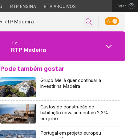
G
RTP ENSINA
RTP ARQUIVOS
Entrar
+ RTP Madeira
TV
RTP Madeira
Pode também gostar
Grupo Meliã quer continuar a
investir na Madeira
Custos de construção de
habitação nova aumentam 2,3%
em julho
Portugal em projeto europeu