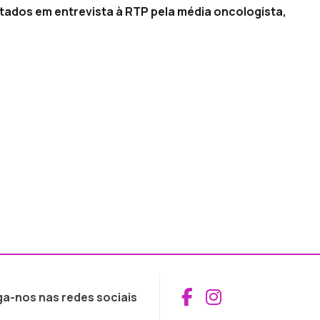
ados em entrevista à RTP pela média oncologista,
Aceder ao Fac
Aceder ao I
ga-nos nas redes sociais