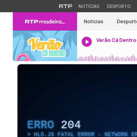
NOTÍCIAS
DESPORTO
Notícias
Desport
Verão Cá Dentro
ERRO
204
HLS.JS FATAL ERROR - NETWORK E