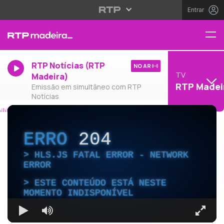
Entrar
RTP Notícias (RTP
NO AR
TV
Madeira)
RTP Madei
Emissão em simultâneo com RTP
Notícias
ERRO
204
HLS.JS FATAL ERROR - NETWORK
ERROR
ESTE CONTEÚDO ESTÁ NESTE
MOMENTO INDISPONÍVEL