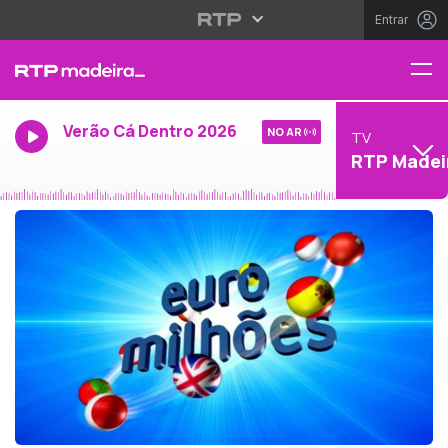
Entrar
Verão Cá Dentro 2026
NO AR
TV
RTP Madei