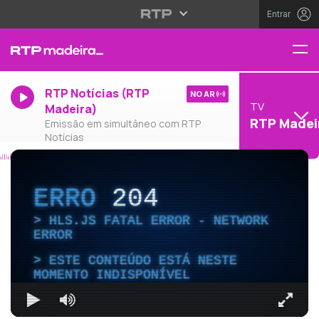
Entrar
RTP Notícias (RTP
NO AR
TV
Madeira)
RTP Madei
Emissão em simultâneo com RTP
Notícias
ERRO
204
HLS.JS FATAL ERROR - NETWORK
ERROR
ESTE CONTEÚDO ESTÁ NESTE
MOMENTO INDISPONÍVEL