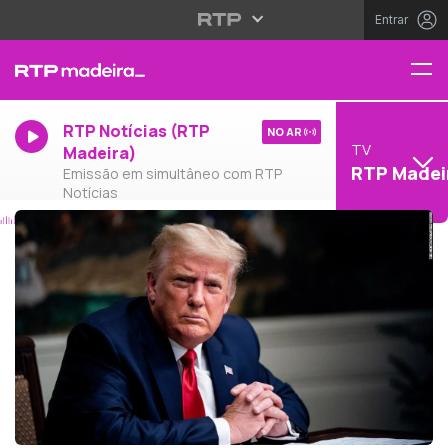
Entrar
RTP Notícias (RTP
NO AR
TV
Madeira)
RTP Madei
Emissão em simultâneo com RTP
Notícias