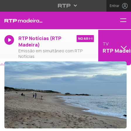
Entrar
RTP Notícias (RTP
NO AR
TV
Madeira)
RTP Madei
Emissão em simultâneo com RTP
Notícias