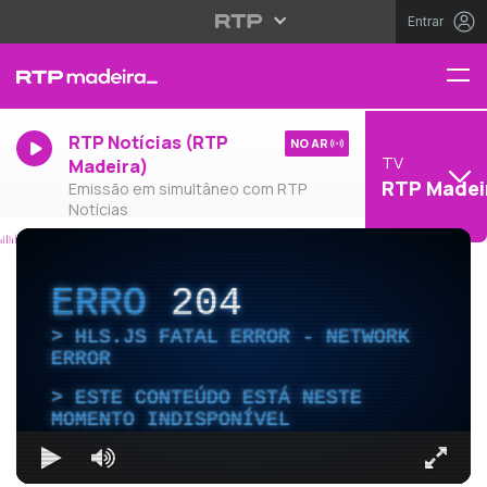
Entrar
RTP Notícias (RTP
NO AR
TV
Madeira)
RTP Madei
Emissão em simultâneo com RTP
Notícias
ERRO
204
HLS.JS FATAL ERROR - NETWORK
ERROR
ESTE CONTEÚDO ESTÁ NESTE
MOMENTO INDISPONÍVEL