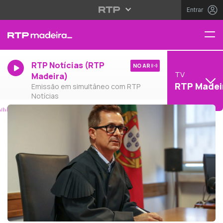
Entrar
RTP Notícias (RTP
NO AR
TV
Madeira)
RTP Madei
Emissão em simultâneo com RTP
Notícias