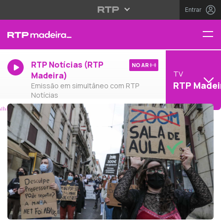
Entrar
RTP Notícias (RTP
NO AR
TV
Madeira)
RTP Madei
Emissão em simultâneo com RTP
Notícias