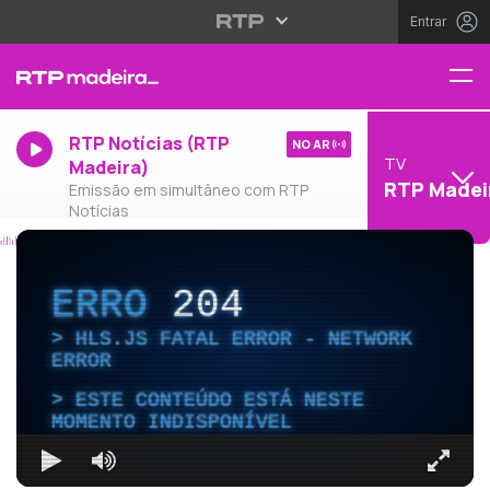
Entrar
RTP Notícias (RTP
NO AR
TV
Madeira)
RTP Madei
Emissão em simultâneo com RTP
Notícias
ERRO
204
HLS.JS FATAL ERROR - NETWORK
ERROR
ESTE CONTEÚDO ESTÁ NESTE
MOMENTO INDISPONÍVEL