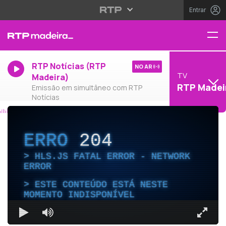
Entrar
RTP Notícias (RTP
NO AR
TV
Madeira)
RTP Madei
Emissão em simultâneo com RTP
Notícias
ERRO
204
HLS.JS FATAL ERROR - NETWORK
ERROR
ESTE CONTEÚDO ESTÁ NESTE
MOMENTO INDISPONÍVEL