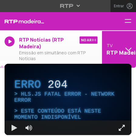
Entrar
RTP Notícias (RTP
NO AR
TV
Madeira)
RTP Madei
Emissão em simultâneo com RTP
Notícias
ERRO
204
HLS.JS FATAL ERROR - NETWORK
ERROR
ESTE CONTEÚDO ESTÁ NESTE
MOMENTO INDISPONÍVEL