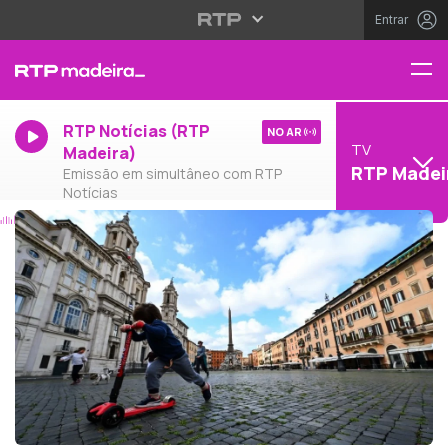
Entrar
RTP Notícias (RTP
NO AR
TV
Madeira)
RTP Madei
Emissão em simultâneo com RTP
Notícias