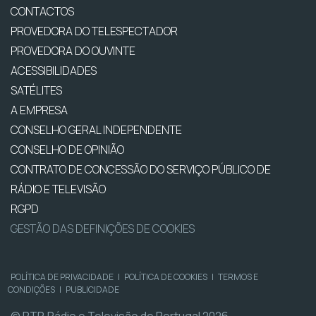
CONTACTOS
PROVEDORA DO TELESPECTADOR
PROVEDORA DO OUVINTE
ACESSIBILIDADES
SATÉLITES
A EMPRESA
CONSELHO GERAL INDEPENDENTE
CONSELHO DE OPINIÃO
CONTRATO DE CONCESSÃO DO SERVIÇO PÚBLICO DE
RÁDIO E TELEVISÃO
RGPD
GESTÃO DAS DEFINIÇÕES DE COOKIES
POLÍTICA DE PRIVACIDADE
|
POLÍTICA DE COOKIES
|
TERMOS E
CONDIÇÕES
|
PUBLICIDADE
© RTP, Rádio e Televisão de Portugal 2026