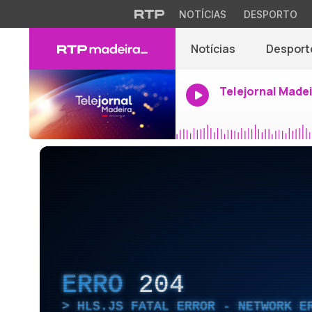
NOTÍCIAS
DESPORTO
Notícias
Desport
Telejornal Made
ERRO
204
HLS.JS FATAL ERROR - NETWORK E