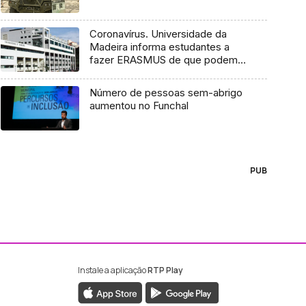
Coronavírus. Universidade da
Madeira informa estudantes a
fazer ERASMUS de que podem
regressar a casa (Áudio)
Número de pessoas sem-abrigo
aumentou no Funchal
PUB
Instale a aplicação
RTP Play
ebook da RTP Madeira
nstagram da RTP Madeira