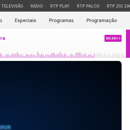
TELEVISÃO
RÁDIO
RTP PLAY
RTP PALCO
RTP ZIG ZA
o
Especiais
Programas
Programação
ira
NO AR
RROR