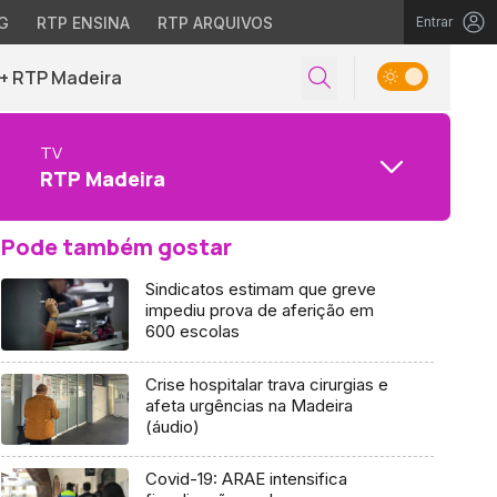
G
RTP ENSINA
RTP ARQUIVOS
Entrar
+ RTP Madeira
TV
RTP Madeira
Pode também gostar
Sindicatos estimam que greve
impediu prova de aferição em
600 escolas
Crise hospitalar trava cirurgias e
afeta urgências na Madeira
(áudio)
Covid-19: ARAE intensifica