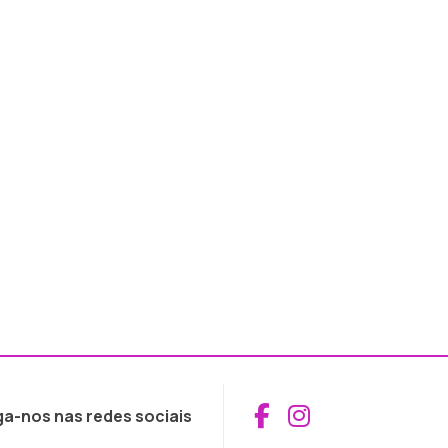
Aceder ao Fac
Aceder ao I
ga-nos nas redes sociais