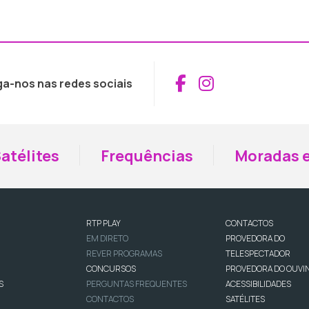
Aceder ao Fac
Aceder ao I
ga-nos nas redes sociais
atélites
Frequências
Moradas e
RTP PLAY
CONTACTOS
EM DIRETO
PROVEDORA DO
REVER PROGRAMAS
TELESPECTADOR
CONCURSOS
PROVEDORA DO OUVI
S
PERGUNTAS FREQUENTES
ACESSIBILIDADES
CONTACTOS
SATÉLITES