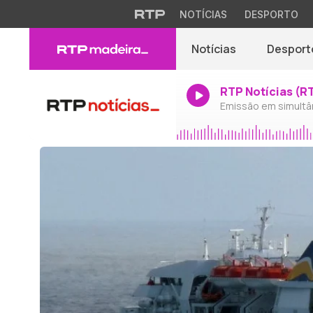
NOTÍCIAS
DESPORTO
Notícias
Desport
RTP Notícias (R
Emissão em simultâ