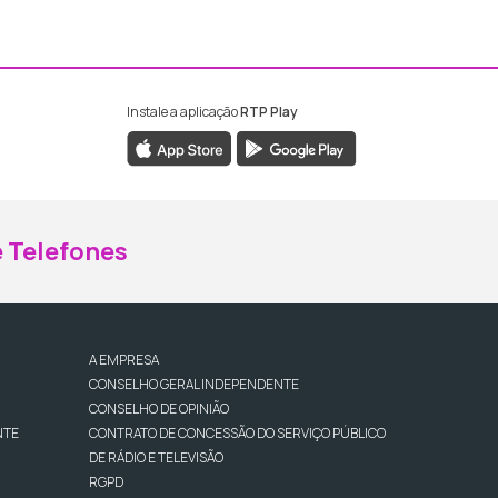
Instale a aplicação
RTP Play
ebook da RTP Madeira
nstagram da RTP Madeira
 Telefones
A EMPRESA
CONSELHO GERAL INDEPENDENTE
CONSELHO DE OPINIÃO
NTE
CONTRATO DE CONCESSÃO DO SERVIÇO PÚBLICO
DE RÁDIO E TELEVISÃO
RGPD