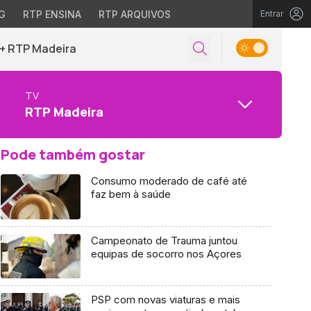
G
RTP ENSINA
RTP ARQUIVOS
Entrar
+ RTP Madeira
TV
RTP Madeira
Pode também gostar
Consumo moderado de café até
faz bem à saúde
Campeonato de Trauma juntou
equipas de socorro nos Açores
PSP com novas viaturas e mais