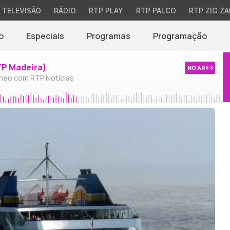
TELEVISÃO
RÁDIO
RTP PLAY
RTP PALCO
RTP ZIG ZA
o
Especiais
Programas
Programação
TP Madeira)
NO AR
neo com RTP Notícias