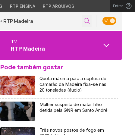
G
RTP ENSINA
RTP ARQUIVOS
Entrar
+ RTP Madeira
TV
RTP Madeira
Pode também gostar
Quota máxima para a captura do
camarão da Madeira fixa-se nas
20 toneladas (áudio)
Mulher suspeita de matar filho
detida pela GNR em Santo André
Três novos postos de fogo em