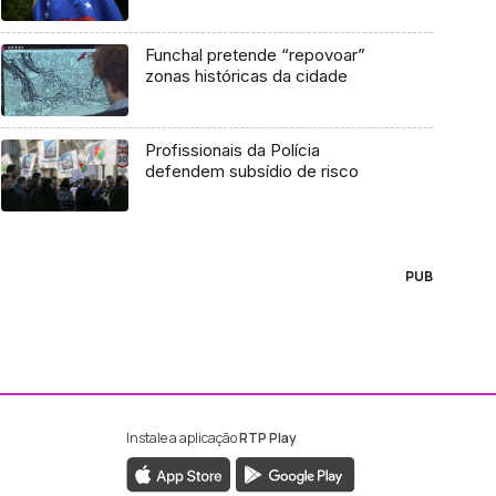
Funchal pretende “repovoar”
zonas históricas da cidade
Profissionais da Polícia
defendem subsídio de risco
PUB
Instale a aplicação
RTP Play
ebook da RTP Madeira
nstagram da RTP Madeira