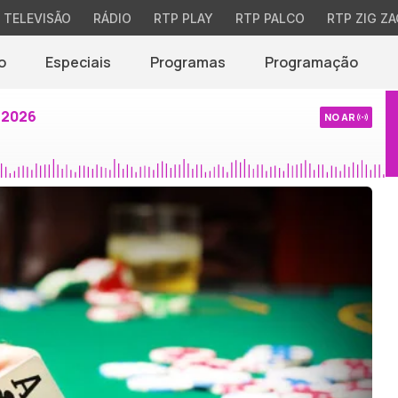
TELEVISÃO
RÁDIO
RTP PLAY
RTP PALCO
RTP ZIG ZA
o
Especiais
Programas
Programação
 2026
NO AR