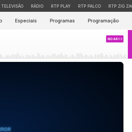
TELEVISÃO
RÁDIO
RTP PLAY
RTP PALCO
RTP ZIG ZA
o
Especiais
Programas
Programação
NO AR
RROR