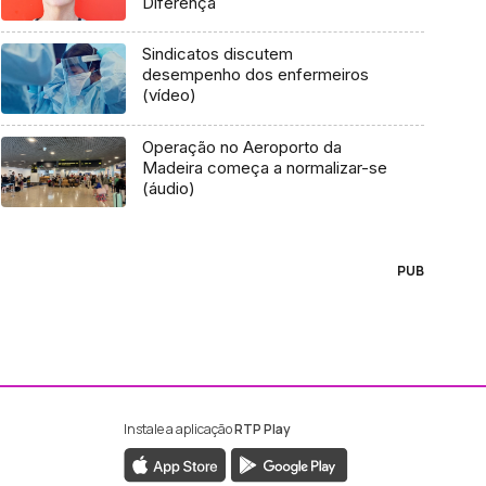
Diferença
Sindicatos discutem
desempenho dos enfermeiros
(vídeo)
Operação no Aeroporto da
Madeira começa a normalizar-se
(áudio)
PUB
Instale a aplicação
RTP Play
ebook da RTP Madeira
nstagram da RTP Madeira