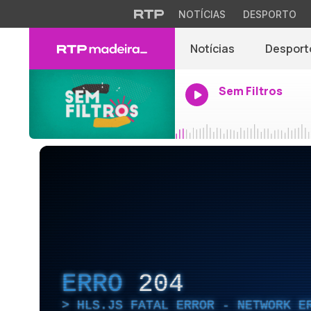
NOTÍCIAS
DESPORTO
Notícias
Desport
Sem Filtros
ERRO
204
HLS.JS FATAL ERROR - NETWORK E