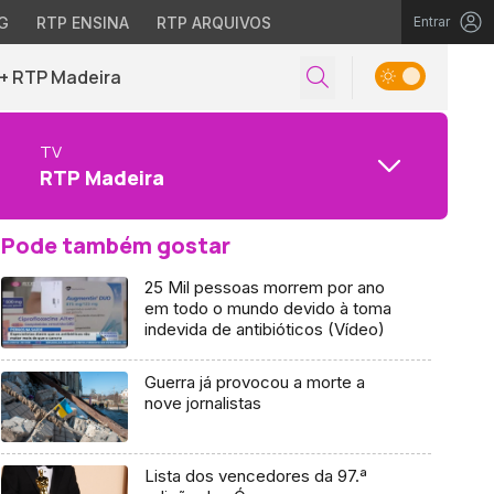
G
RTP ENSINA
RTP ARQUIVOS
Entrar
+ RTP Madeira
TV
RTP Madeira
Pode também gostar
25 Mil pessoas morrem por ano
em todo o mundo devido à toma
indevida de antibióticos (Vídeo)
Guerra já provocou a morte a
nove jornalistas
Lista dos vencedores da 97.ª