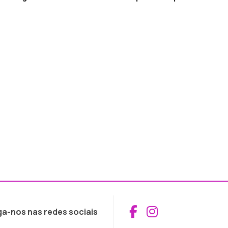
Aceder ao Fac
Aceder ao I
ga-nos nas redes sociais