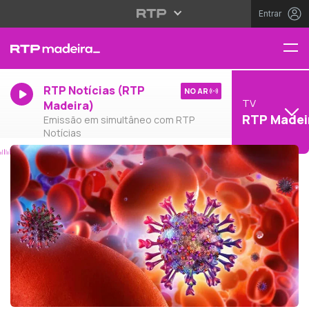
Entrar
RTP Notícias (RTP
NO AR
TV
Madeira)
RTP Madei
Emissão em simultâneo com RTP
Notícias