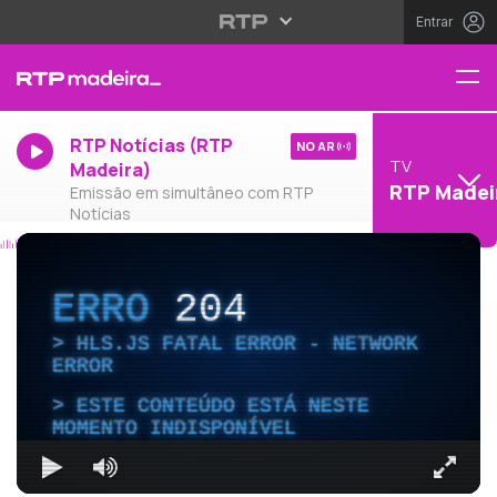
Entrar
RTP Notícias (RTP
NO AR
TV
Madeira)
RTP Madei
Emissão em simultâneo com RTP
Notícias
ERRO
204
HLS.JS FATAL ERROR - NETWORK
ERROR
ESTE CONTEÚDO ESTÁ NESTE
MOMENTO INDISPONÍVEL