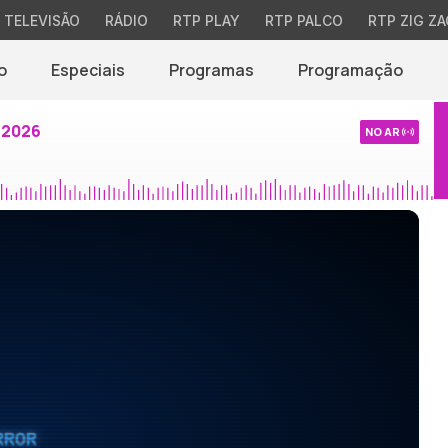
TELEVISÃO
RÁDIO
RTP PLAY
RTP PALCO
RTP ZIG ZA
o
Especiais
Programas
Programação
 2026
NO AR
RROR