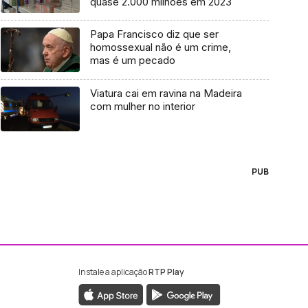
quase 2.000 milhões em 2023
Papa Francisco diz que ser
homossexual não é um crime,
mas é um pecado
Viatura cai em ravina na Madeira
com mulher no interior
PUB
Instale a aplicação
RTP Play
ebook da RTP Madeira
nstagram da RTP Madeira