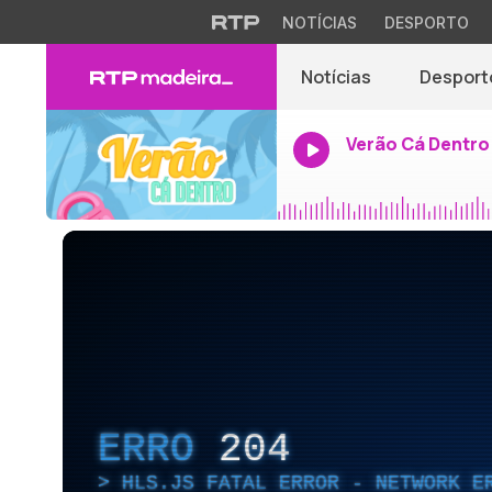
NOTÍCIAS
DESPORTO
Notícias
Desport
Verão Cá Dentro
ERRO
204
HLS.JS FATAL ERROR - NETWORK E