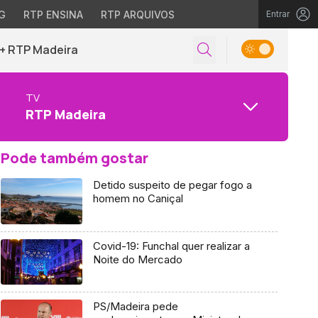
G
RTP ENSINA
RTP ARQUIVOS
Entrar
+ RTP Madeira
TV
RTP Madeira
Pode também gostar
Detido suspeito de pegar fogo a
homem no Caniçal
Covid-19: Funchal quer realizar a
Noite do Mercado
PS/Madeira pede