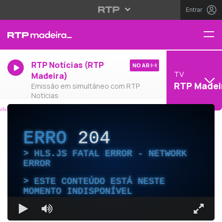
Entrar
RTP Notícias (RTP
NO AR
TV
Madeira)
RTP Madei
Emissão em simultâneo com RTP
Notícias
ERRO
204
HLS.JS FATAL ERROR - NETWORK
ERROR
ESTE CONTEÚDO ESTÁ NESTE
MOMENTO INDISPONÍVEL