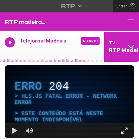
Entrar
Telejornal Madeira
NO AR
TV
RTP Madei
ERRO
204
HLS.JS FATAL ERROR - NETWORK
ERROR
ESTE CONTEÚDO ESTÁ NESTE
MOMENTO INDISPONÍVEL