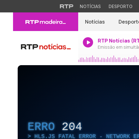
NOTÍCIAS
DESPORTO
Notícias
Desport
RTP Notícias (R
Emissão em simultâ
ERRO
204
HLS.JS FATAL ERROR - NETWORK E