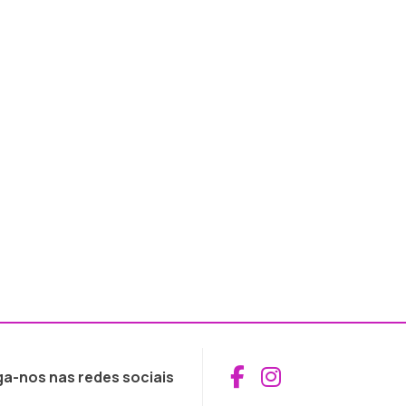
Aceder ao Fac
Aceder ao I
ga-nos nas redes sociais