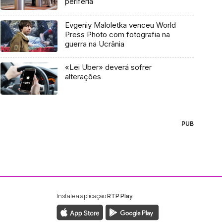
periferia
Evgeniy Maloletka venceu World
Press Photo com fotografia na
guerra na Ucrânia
«Lei Uber» deverá sofrer
alterações
PUB
Instale a aplicação
RTP Play
ebook da RTP Madeira
nstagram da RTP Madeira