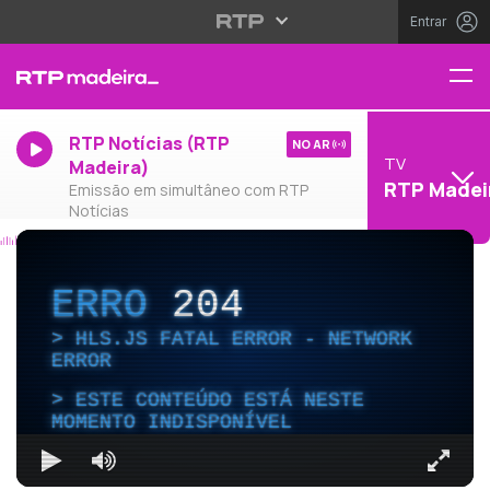
Entrar
RTP Notícias (RTP
NO AR
TV
Madeira)
RTP Madei
Emissão em simultâneo com RTP
Notícias
ERRO
204
HLS.JS FATAL ERROR - NETWORK
ERROR
ESTE CONTEÚDO ESTÁ NESTE
MOMENTO INDISPONÍVEL