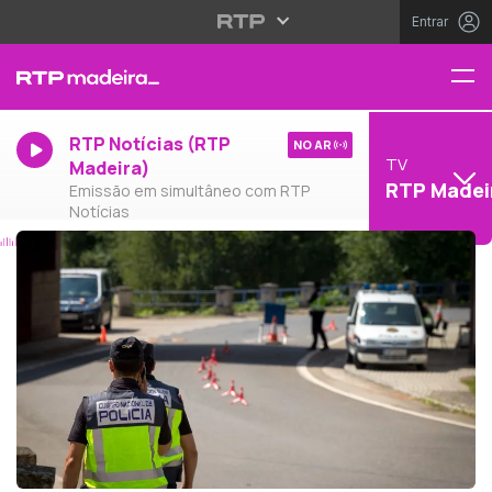
Entrar
RTP Notícias (RTP
NO AR
TV
Madeira)
RTP Madei
Emissão em simultâneo com RTP
Notícias