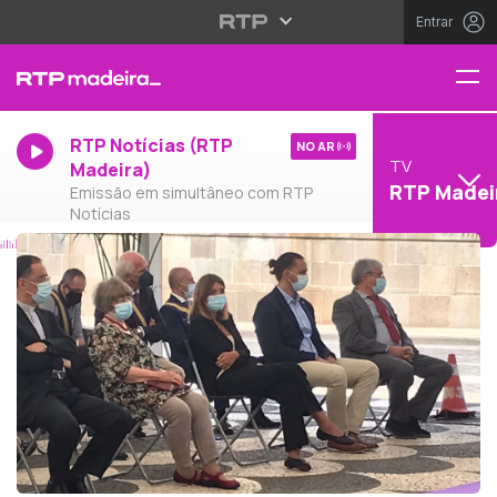
Entrar
RTP Notícias (RTP
NO AR
TV
Madeira)
RTP Madei
Emissão em simultâneo com RTP
Notícias