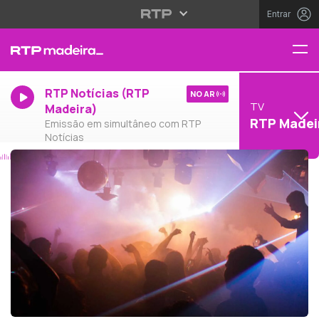
Entrar
RTP Notícias (RTP
NO AR
TV
Madeira)
RTP Madei
Emissão em simultâneo com RTP
Notícias