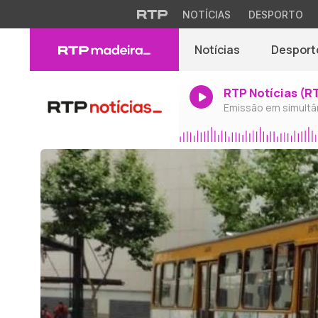
NOTÍCIAS
DESPORTO
Notícias
Desport
RTP Notícias (R
Emissão em simultâ