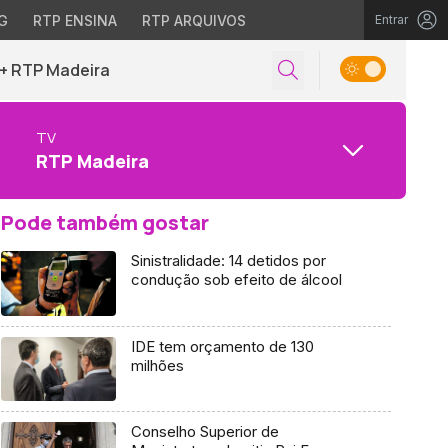
G
RTP ENSINA
RTP ARQUIVOS
Entrar
+ RTP Madeira
TV
RTP Madeira
Pode também gostar
Sinistralidade: 14 detidos por
condução sob efeito de álcool
IDE tem orçamento de 130
milhões
Conselho Superior de