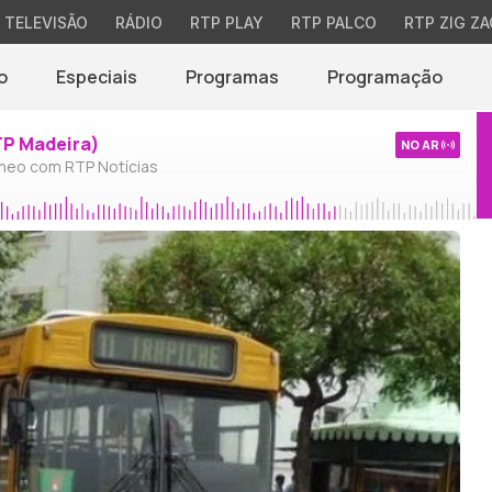
TELEVISÃO
RÁDIO
RTP PLAY
RTP PALCO
RTP ZIG ZA
o
Especiais
Programas
Programação
TP Madeira)
NO AR
neo com RTP Notícias