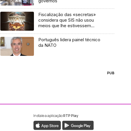
governos
Fiscalização das «secretas»
considera que SIS não usou
meios que lhe estivessem
vedados
Português lidera painel técnico
da NATO
PUB
Instale a aplicação
RTP Play
ebook da RTP Madeira
nstagram da RTP Madeira