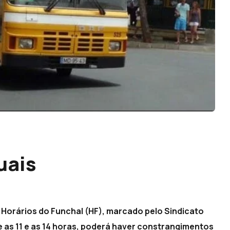
uais
 Horários do Funchal (HF), marcado pelo Sindicato
re as 11 e as 14 horas, poderá haver constrangimentos