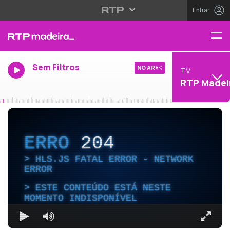
Entrar
Sem Filtros
NO AR
TV
RTP Madei
ERRO
204
HLS.JS FATAL ERROR - NETWORK
ERROR
ESTE CONTEÚDO ESTÁ NESTE
MOMENTO INDISPONÍVEL