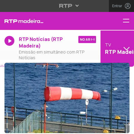
Entrar
RTP Notícias (RTP
NO AR
TV
Madeira)
RTP Madei
Emissão em simultâneo com RTP
Notícias