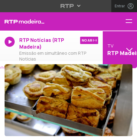
Entrar
RTP Notícias (RTP
NO AR
TV
Madeira)
RTP Madei
Emissão em simultâneo com RTP
Notícias