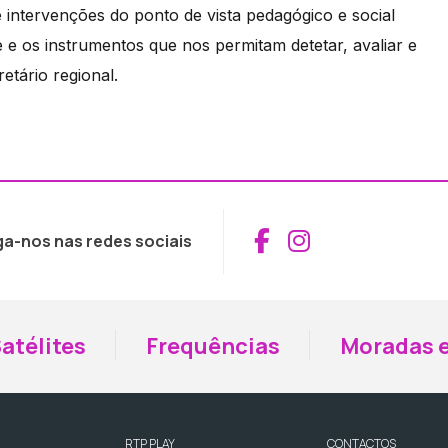
de intervenções do ponto de vista pedagógico e social
 e os instrumentos que nos permitam detetar, avaliar e
etário regional.
Aceder ao Fac
Aceder ao I
ga-nos nas redes sociais
atélites
Frequências
Moradas e
RTP PLAY
CONTACTOS