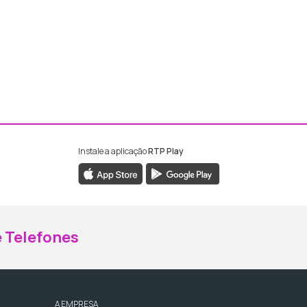
Instale a aplicação
RTP Play
ebook da RTP Madeira
nstagram da RTP Madeira
 Telefones
A EMPRESA