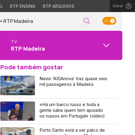
G
RTP ENSINA
RTP ARQUIVOS
Entrar
+ RTP Madeira
TV
RTP Madeira
Pode também gostar
Navio ‘AIDAnova’ traz quase seis
mil passageiros à Madeira
«Há um barco russo e toda a
gente sabe quem tem apoiado
os russos em Portugal» (vídeo)
Porto Santo está a ser palco de