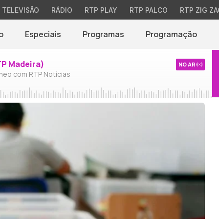
TELEVISÃO
RÁDIO
RTP PLAY
RTP PALCO
RTP ZIG ZA
o
Especiais
Programas
Programação
TP Madeira)
NO AR
neo com RTP Notícias