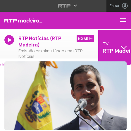
Entrar
RTP Notícias (RTP
NO AR
TV
Madeira)
RTP Madei
Emissão em simultâneo com RTP
Notícias