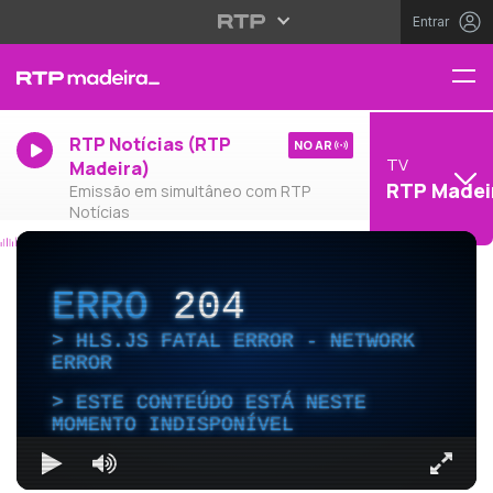
Entrar
RTP Notícias (RTP
NO AR
TV
Madeira)
RTP Madei
Emissão em simultâneo com RTP
Notícias
ERRO
204
HLS.JS FATAL ERROR - NETWORK
ERROR
ESTE CONTEÚDO ESTÁ NESTE
MOMENTO INDISPONÍVEL