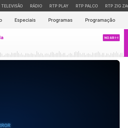
TELEVISÃO
RÁDIO
RTP PLAY
RTP PALCO
RTP ZIG ZA
o
Especiais
Programas
Programação
da
NO AR
RROR