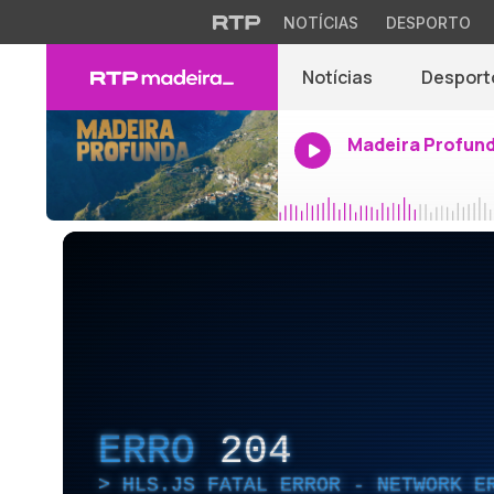
NOTÍCIAS
DESPORTO
Notícias
Desport
Madeira Profun
ERRO
204
HLS.JS FATAL ERROR - NETWORK E