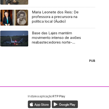
Maria Leonete dos Reis: De
professora a precursora na
política local (Áudio)
Base das Lajes mantém
movimento intenso de aviões
reabastecedores norte-
americanos
PUB
Instale a aplicação
RTP Play
ebook da RTP Madeira
nstagram da RTP Madeira