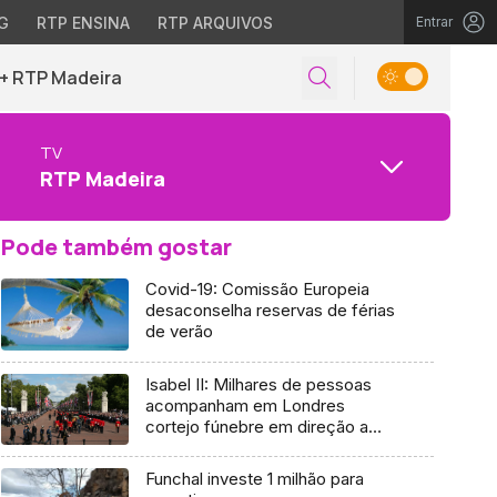
G
RTP ENSINA
RTP ARQUIVOS
Entrar
+ RTP Madeira
TV
RTP Madeira
Pode também gostar
Covid-19: Comissão Europeia
desaconselha reservas de férias
de verão
Isabel II: Milhares de pessoas
acompanham em Londres
cortejo fúnebre em direção a
Westminster
Funchal investe 1 milhão para