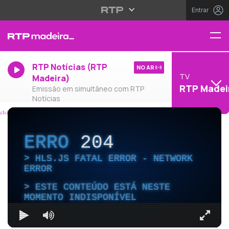
Entrar
RTP Notícias (RTP
NO AR
TV
Madeira)
RTP Madei
Emissão em simultâneo com RTP
Notícias
ERRO
204
HLS.JS FATAL ERROR - NETWORK
ERROR
ESTE CONTEÚDO ESTÁ NESTE
MOMENTO INDISPONÍVEL