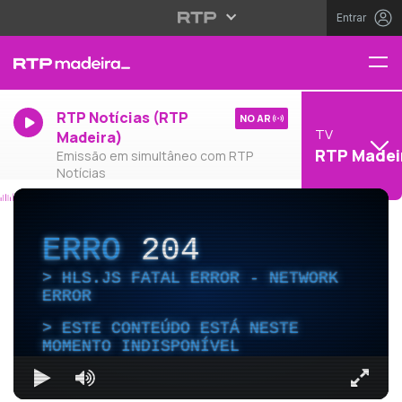
Entrar
RTP Notícias (RTP
NO AR
TV
Madeira)
RTP Madei
Emissão em simultâneo com RTP
Notícias
ERRO
204
HLS.JS FATAL ERROR - NETWORK
ERROR
ESTE CONTEÚDO ESTÁ NESTE
MOMENTO INDISPONÍVEL