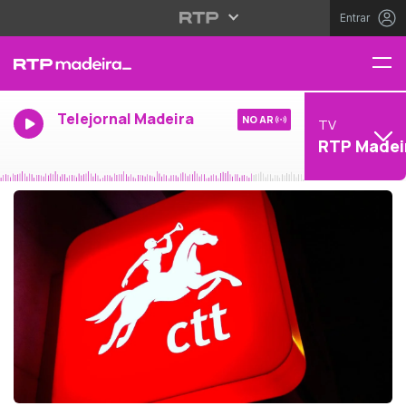
Entrar
Telejornal Madeira
NO AR
TV
RTP Madei