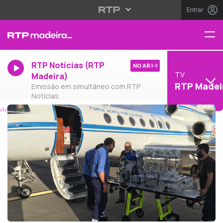
Entrar
RTP Notícias (RTP
NO AR
TV
Madeira)
RTP Madei
Emissão em simultâneo com RTP
Notícias