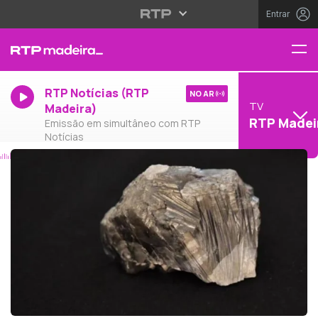
Entrar
RTP Notícias (RTP
NO AR
TV
Madeira)
RTP Madei
Emissão em simultâneo com RTP
Notícias