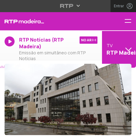
Entrar
RTP Notícias (RTP
NO AR
TV
Madeira)
RTP Madei
Emissão em simultâneo com RTP
Notícias